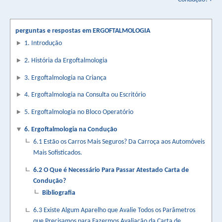
for
Bibliografia
perguntas e respostas em ERGOFTALMOLOGIA
1. Introdução
2. História da Ergoftalmologia
3. Ergoftalmologia na Criança
4. Ergoftalmologia na Consulta ou Escritório
5. Ergoftalmologia no Bloco Operatório
6. Ergoftalmologia na Condução
6.1 Estão os Carros Mais Seguros? Da Carroça aos Automóveis
Mais Sofisticados.
6.2 O Que é Necessário Para Passar Atestado Carta de
Condução?
Bibliografia
6.3 Existe Algum Aparelho que Avalie Todos os Parâmetros
que Precisamos para Fazermos Avaliação da Carta de