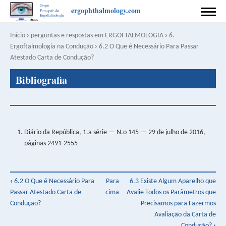
Passar
ergophthalmology.com
para
INÍCIO
o
Início
›
perguntas e respostas em ERGOFTALMOLOGIA
›
6.
Navegação
conteúdo
Ergoftalmologia na Condução
›
6.2 O Que é Necessário Para Passar
PREFACE
principal
estrutural
Atestado Carta de Condução?
Back
COORDENAÇÃO
Bibliografia
to
top
AUTORES
CONTACTO
Diário da República, 1.a série — N.o 145 — 29 de julho de 2016,
CONDIÇÕES DE PUBLICAÇÃO
páginas 2491-2555
APOIO
Book
PRIVACY POLICY
‹
6.2 O Que é Necessário Para
Para
6.3 Existe Algum Aparelho que
Passar Atestado Carta de
cima
Avalie Todos os Parâmetros que
traversal
English
Português
Condução?
Precisamos para Fazermos
links
Avaliação da Carta de
SEARCH
Condução?
›