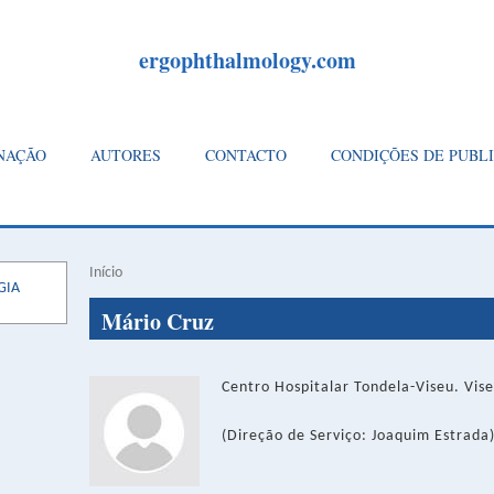
ergophthalmology.com
NAÇÃO
AUTORES
CONTACTO
CONDIÇÕES DE PUBL
Início
Navegação
GIA
Back
estrutural
Mário Cruz
to
top
Centro Hospitalar Tondela-Viseu. Vise
(Direção de Serviço: Joaquim Estrada