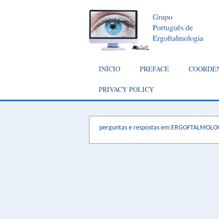
Passar
para
o
conteúdo
principal
Navegação
INÍCIO
PREFACE
COORDE
principal
PRIVACY POLICY
perguntas e respostas em ERGOFTALMOLO